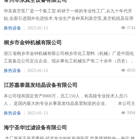
常州华东真空设备有限公司
司
华东真空泵厂是一个集工贸.科研于一体的专业性工厂,从九十年代开
展
始,全面引进国外先进技术,专业生产各种系列真空泵,真空机组及应用
设备. 该厂是一个拥有多项自生主知识产权的企业,现独家生产的MH-2
3744
换热设备
2025-01-13
会
系列高...
资
桐乡市金钟机械有限公司
浙江省桐乡市金钟机械有限公司桐乡市化工塑料（机械）厂是中国化
讯
工装备总公司定点企业。现从事化工机械生产有二十余年（历史），
招
是国内最早从事混合机生产制造的厂家之一。现有职工七十多人，技
4010
换热设备
2025-01-13
术人员占总人数的30...
聘
江苏嘉泰蒸发结晶设备有限公司
样
本公司现有固定资产8000万，员工150人，有高级专业技术人员15
人， 是国内最大的专业从事蒸发结晶装置制造的企业。 本公司主
本
要从事蒸发...
3994
换热设备
2025-01-13
视
海宁圣华过滤设备有限公司
频
技
本厂座落于风景秀丽,经济发达的杭嘉湖平原,世界观潮胜地---海宁,秩