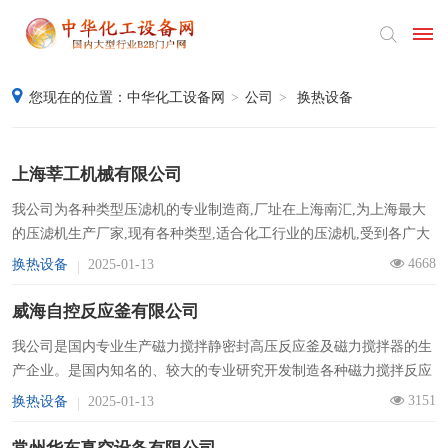
您现在的位置：
中华化工设备网
>
公司
>
换热设备
首
页
上海莘工机械有限公司
产
我公司为各种类型压滤机的专业制造商,厂址在上海南汇,为上海最大
的压滤机生产厂家,现有各种类型,适合化工行业的压滤机,受到各广大
品
用户的热烈好评.希望与更广大客户合作,我公司生产的化工压滤机有:
4668
换热设备
2025-01-13
供
铸铁压滤机...
威海自控反应釜有限公司
应
采
我公司是国内专业生产磁力搅拌静密封高压反应釜及磁力搅拌器的生
产企业。是国内知名的、较大的专业研究开发制造各种磁力搅拌反应
购
釜及磁力搅拌器的生产基地，公司下辖一个生产厂和磁力搅拌器、电
3151
换热设备
2025-01-13
器控制研发中心，通过...
公