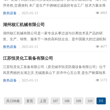
序井然,交通便利.本厂是生产不锈钢过滤器的专业工厂.技术力量浓厚.
术
主要产品有:板框多层过滤器.微孔滤膜多层.单层过滤器....
4993
换热设备
2025-01-13
百
湖州核汇机械有限公司
科
湖州核汇机械有限公司是一家专业从事过滤与分离技术及产品的研
行
发、生产、销售、服务于一体的高科技企业。是中国最大的过滤机制
造企业之一。公司从成立以来一直致力于高端分离机械的研究和开
4677
换热设备
2025-01-13
业
发，有很强的设计开发制造...
江苏恒灵化工装备有限公司
标
江苏恒灵化工装备有限公司（原无锡市恒灵防腐设备有限公司）位于
准
风景秀丽的太湖之滨.无锡惠泉山下.距市中心五公里.是生产耐腐蚀系
列设备的专业企业.公司拥有先进的生产设备和获得美国爱因斯坦发明
5173
换热设备
2025-01-13
博览中心国际金...
111
共2208条
首页
上页
107
108
109
110