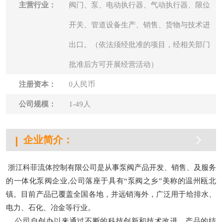
主营行业：
阀门、泵、电动执行器、气动执行器、限位
司
开关、管道设备生产、销售、货物与技术进
展
出口。（依法须经批准的项目，经相关部门
会
批准后方可开展经营活动）
资
注册资本：
0人民币
讯
公司规模：
1-49人
招
聘
企业简介：
样
本
浙江科菲流体控制有限公司是从事泵阀产品开发、销售、及服务
的一体化泵阀企业,公司落座于具有“泵阀之乡”美称的温州瓯北
视
镇。目前产品已覆盖全国各地，并远销海外，广泛用于给排水、
频
电力、石化、冶金等行业。
技
公司自创办以来通过不断的科技创新和技术改进，产品的结