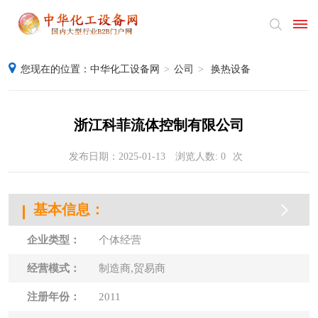
您现在的位置：
中华化工设备网
>
公司
>
换热设备
首
页
浙江科菲流体控制有限公司
产
发布日期：2025-01-13
浏览人数:
0
次
品
供
基本信息：
应
企业类型：
个体经营
采
经营模式：
制造商,贸易商
购
注册年份：
2011
公