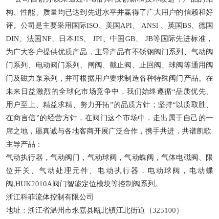
构、性能、质量均已达到先进水平并赢得了广大用户的信赖和好
术
评。公司是主要采用国际ISO、美国API、 ANSI 、英国BS、德国
百
DIN、法国NF、日本JIS、 JPI、中国GB、 JB等国际先进标准，
为广大客户提供优质产品，主导产品有不锈钢阀门系列、气动阀
科
门系列、电动阀门系列、闸阀、截止阀、止回阀、球阀等通用阀
行
门及磁力泵系列，并可根据用户要求制造各种特殊阀门产品。在
未来日益激烈的全球化市场竞争中，我们始终遵循“品质优先、
业
用户至上、精益求精、努力开拓”的品质方针；坚持“以质取胜、
在商言信”的经营方针，在阀门这个市场中，走出属于自己的一
标
席之地，愿真诚与各地客商开展广泛合作，携手共进，共谱凯歌
准
主导产品：
气动执行器，气动阀门，气动球阀，气动蝶阀，气体电磁阀、限
位开关、气动处理元件、电动执行器，电动球阀，电动蝶
阀,HUK2010A阀门智能定位模块等控制阀系列。
浙江科菲流体控制有限公司
地址：浙江省温州市永嘉县瓯北镇江北街道（325100）