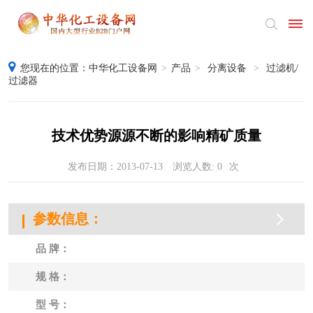
您现在的位置：
中华化工设备网
>
产品
>
分离设备
>
过滤机/
首
过滤器
页
产
技术优势源源不断的影响精矿质量
品
发布日期：2013-07-13
浏览人数:
0
次
供
参数信息：
应
采
品 牌：
购
规 格：
公
型 号：