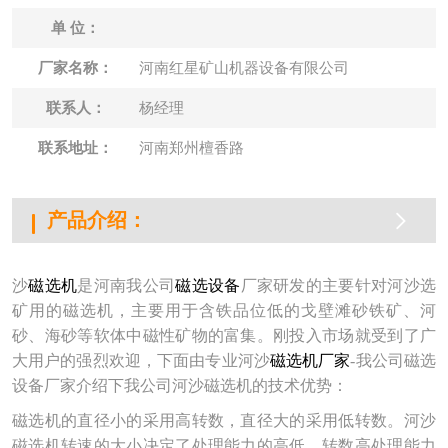
司
单 位：
展
厂家名称：
河南红星矿山机器设备有限公司
会
联系人：
杨经理
资
联系地址：
河南郑州檀香路
讯
招
产品介绍：
聘
沙
磁选机
是河南我公司
磁选设备
厂家研发的主要针对河沙选
样
矿用的磁选机，主要用于含铁品位低的戈壁滩砂铁矿、河
本
砂、海砂等软体中磁性矿物的富集。刚投入市场就受到了广
大用户的强烈欢迎，下面由专业河沙
磁选机厂家
-我公司磁选
视
设备厂家介绍下我公司河沙磁选机的技术优势：
频
磁选机的直径小的采用高转数，直径大的采用低转数。河沙
技
磁选机转速的大小决定了处理能力的高低。转数高处理能力