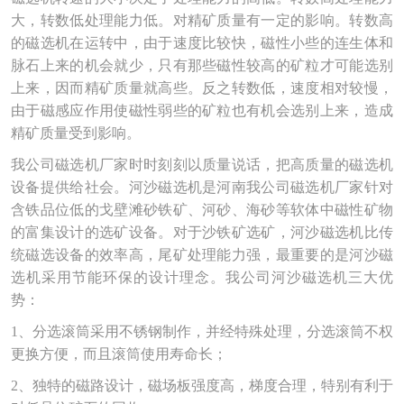
大，转数低处理能力低。对精矿质量有一定的影响。转数高
术
的磁选机在运转中，由于速度比较快，磁性小些的连生体和
脉石上来的机会就少，只有那些磁性较高的矿粒才可能选别
百
上来，因而精矿质量就高些。反之转数低，速度相对较慢，
科
由于磁感应作用使磁性弱些的矿粒也有机会选别上来，造成
精矿质量受到影响。
行
我公司磁选机厂家时时刻刻以质量说话，把高质量的磁选机
业
设备提供给社会。河沙磁选机是河南我公司磁选机厂家针对
含铁品位低的戈壁滩砂铁矿、河砂、海砂等软体中磁性矿物
标
的富集设计的选矿设备。对于沙铁矿选矿，河沙磁选机比传
统磁选设备的效率高，尾矿处理能力强，最重要的是河沙磁
准
选机采用节能环保的设计理念。我公司河沙磁选机三大优
势：
1、分选滚筒采用不锈钢制作，并经特殊处理，分选滚筒不权
更换方便，而且滚筒使用寿命长；
2、独特的磁路设计，磁场板强度高，梯度合理，特别有利于