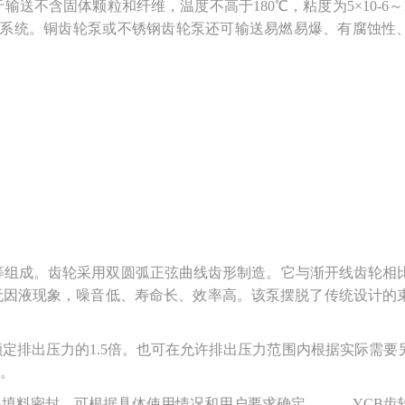
颗粒和纤维，温度不高于180℃，粘度为5×10-6～1.5×10-
压传动系统。铜齿轮泵或不锈钢齿轮泵还可输送易燃易爆、有腐蚀性
等组成。齿轮采用双圆弧正弦曲线齿形制造。它与渐开线齿轮相
无因液现象，噪音低、寿命长、效率高。该泵摆脱了传统设计的
定排出压力的1.5倍。也可在允许排出压力范围内根据实际需要
。
是填料密封，可根据具体使用情况和用户要求确定。 YCB齿