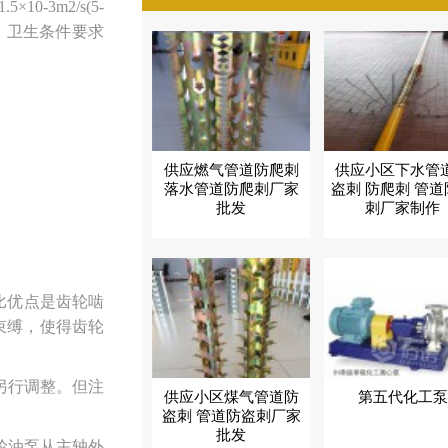
3m2/s(5-
、卫生条件要求
供应燃气管道防爬刺
供应小区下水管
落水管道防爬刺厂家
盗刺 防爬刺 管
批发
刺厂家制作
比优点是齿轮啮
束缚，使得齿轮
另行调整。但注
供应小区煤气管道防
第五代化工泵
盗刺 管道防盗刺厂家
批发
轮油泵从主轴外