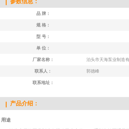
参数信息：
品 牌：
规 格：
型 号：
单 位：
厂家名称：
泊头市天海泵业制造
联系人：
郭德峰
联系地址：
产品介绍：
用途