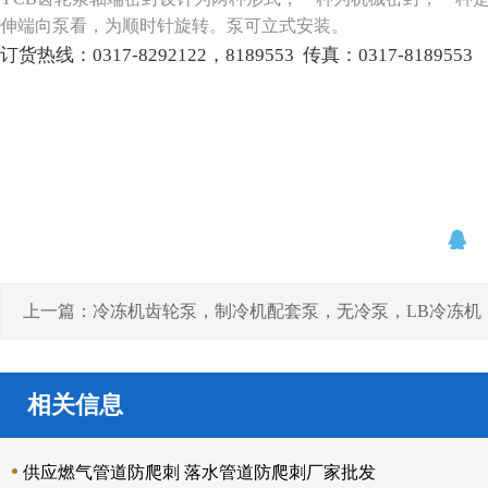
伸端向泵看，为顺时针旋转。泵可立式安装。
订货热线：
0317-8292122，8189553 传真：0317-8189553
上一篇：冷冻机齿轮泵，制冷机配套泵，无冷泵，LB冷冻机
齿轮泵
相关信息
供应燃气管道防爬刺 落水管道防爬刺厂家批发