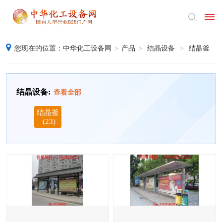
您现在的位置：
中华化工设备网
>
产品
>
结晶设备
>
结晶釜
首
页
结晶设备:
查看全部
产
结晶釜
品
(23)
供
应
采
购
公