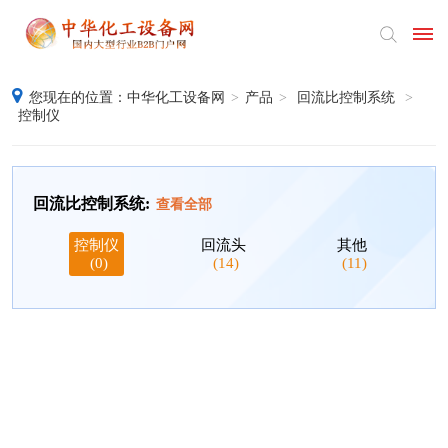
您现在的位置：
中华化工设备网
>
产品
>
回流比控制系统
>
首
控制仪
页
产
回流比控制系统:
查看全部
品
控制仪
回流头
其他
(0)
(14)
(11)
供
应
采
购
公