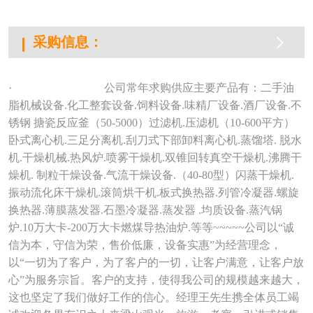
司
展
采购信息：
会
·
公司常年求购供应主要产品有：二手油
资
脂机械设备
.化工整套设备.饲料设备.味精厂设备.酒厂设备.不
锈钢 搪瓷反应釜（50-5000）过滤机.压滤机（10-600平方）
讯
卧式离心机.三足分离机.刮刀式下部卸料离心机.蒸馏塔. 脱水
招
机.干燥机械.热风炉.喷雾干燥机.双锥回转真空干燥机.沸腾干
燥机. 制粒干燥设备.气流干燥设备.（40-80型）闪蒸干燥机.
聘
振动流化床干燥机.滚筒烘干机.板式换热器.列管冷凝器.螺旋
样
换热器.薄膜蒸发器.石墨冷凝器.蒸发器 .均质设备.蒸汽锅
炉.10万大卡-200万大卡燃煤导热油炉.等等~~~~~公司以“诚
本
信为本，守信为荣，售价低廉，设备实惠”为经营理念，
视
以“一切为了客户，为了客户的一切，让客户满意，让客户放
心”为服务宗旨。客户的支持，使得我公司的规模越来越大，
频
这也坚定了我们做好工作的信心。经理王先生携全体员工竭
技