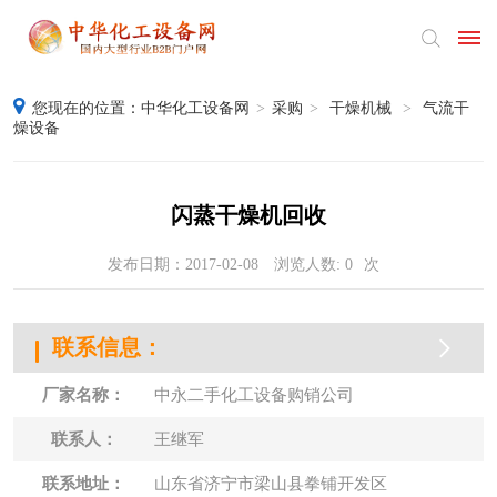
您现在的位置：
中华化工设备网
>
采购
>
干燥机械
>
气流干
首
燥设备
页
产
闪蒸干燥机回收
品
发布日期：2017-02-08
浏览人数:
0
次
供
联系信息：
应
采
厂家名称：
中永二手化工设备购销公司
购
联系人：
王继军
公
联系地址：
山东省济宁市梁山县拳铺开发区