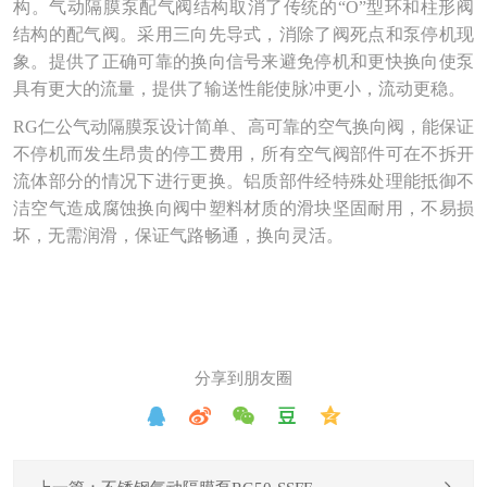
构。气动隔膜泵配气阀结构取消了传统的“O”型环和柱形阀
结构的配气阀。采用三向先导式，消除了阀死点和泵停机现
术
象。提供了正确可靠的换向信号来避免停机和更快换向使泵
百
具有更大的流量，提供了输送性能使脉冲更小，流动更稳。
RG仁公气动隔膜泵设计简单、高可靠的空气换向阀，能保证
科
不停机而发生昂贵的停工费用，所有空气阀部件可在不拆开
行
流体部分的情况下进行更换。铝质部件经特殊处理能抵御不
洁空气造成腐蚀换向阀中塑料材质的滑块坚固耐用，不易损
业
坏，无需润滑，保证气路畅通，换向灵活。
标
准
分享到朋友圈