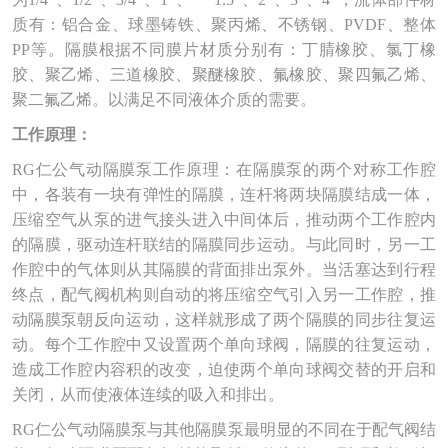
司
质有：铝合金、球墨铸铁、聚丙烯、不锈钢、PVDF、整体
PP等。隔膜根据不同膜片材质分别有：丁腈橡胶、氯丁橡
展
胶、聚乙烯、三道橡胶、聚醚橡胶、氟橡胶、聚四氟乙烯、
聚二氟乙烯。以满足不同液体介质的需要。
会
资
工作原理：
RG仁公气动隔膜泵工作原理：在隔膜泵的两个对称工作腔
讯
中，各装有一块有弹性的隔膜，连杆将两块隔膜结成一体，
招
压缩空气从泵的进气接头进入中间体后，推动两个工作腔内
的隔膜，驱动连杆联结的隔膜同步运动。与此同时，另一工
聘
作腔中的气体则从其隔膜的背面排出泵外。当活塞达到行程
样
终点，配气阀机构则自动的将压缩空气引入另一工作腔，推
动隔膜泵朝反向运动，这样就形成了两个隔膜的同步往复运
本
动。每个工作腔中又设置两个单向球阀，隔膜的往复运动，
视
造成工作腔内容积的改变，迫使两个单向球阀交替的开启和
关闭，从而使液体连续的吸入和排出。
频
RG仁公气动隔膜泵与其他隔膜泵最明显的不同在于配气阀结
技