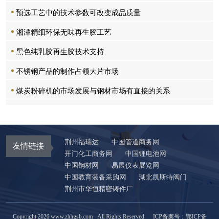
预选工艺中的技术参数可改变成品质量
湘潭精细环保无味再生胶工艺
黑色纯乳胶再生胶技术支持
不锈钢产品的制作占领大片市场
煤炭粉碎机的市场发展与钢材市场有直接的关系
荆州福瑞达
中国管道商务网
友情链接
开门化工商务网
中国锂电池网
中国钢材网
易展仪表展览网
中国教育装备采购网
湖北凯斯特阀门
荆州市华恒精密铸件厂
Copyright
2026 www.zhhgsb.com All Rights Reserved ICP备案号：
鄂ICP备