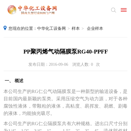
您现在的位置：
中华化工设备网
>
样本
>
企业样本
首
页
PP聚丙烯气动隔膜泵RG40-PPFF
产
发布日期：2016-09-06
浏览人数:
0
次
品
供
一、
概述
本公司生产的RG仁公气动隔膜泵是一种新型的输送设备，是
应
目前国内最新颖的泵类。采用压缩空气为动力源，对于各种
采
腐蚀性液体，带颗粒的液体，高粘度、易挥发、易燃、剧毒
的液体，均能抽光吸尽。
购
本公司生产的RG仁公隔膜泵共有六种规格。进出口尺寸分别
公
为1/4″、1/2″、3/4″、1″、 1.5″、2″、3″、4″，流体部件材